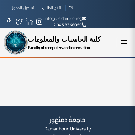
EN
نتائج الطلاب
تسجيل الدخول
info@cis.dmu.edu.eg
+2 045 3368069
كلية الحاسبات والمعلومات
Faculty of computers and information
جَامِعَةُ دَمَنْهُورِ
Damanhour University